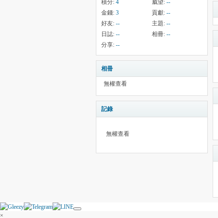
積分:
4
威望:
--
金錢:
3
貢獻:
--
好友:
--
主題:
--
日誌:
--
相冊:
--
分享:
--
相冊
無權查看
記錄
無權查看
×