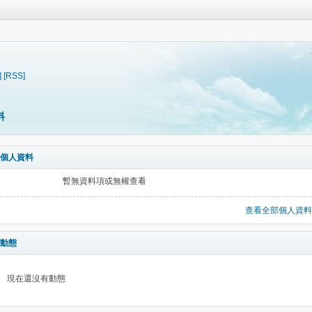
]
[RSS]
料
個人資料
暫無資料項或無權查看
查看全部個人資料
動態
現在還沒有動態