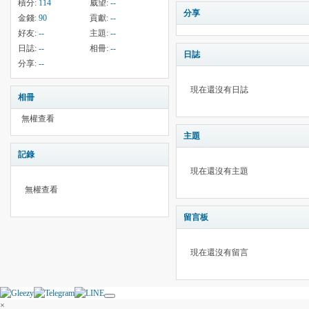
積分:
114
威望:
--
分享
金錢:
90
貢獻:
--
好友:
--
主題:
--
日誌:
--
相冊:
--
日誌
分享:
--
現在還沒有日誌
相冊
無權查看
主題
記錄
現在還沒有主題
無權查看
留言板
現在還沒有留言
×