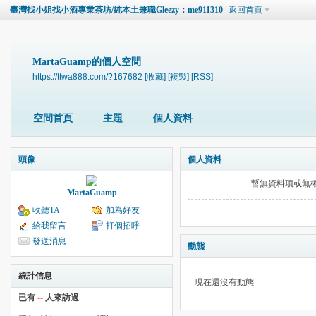
臺灣找小姐找小酒專業茶坊/純本土兼職Gleezy：me911310
返回首頁
MartaGuamp的個人空間
https://ttwa888.com/?167682
[收藏]
[複製]
[RSS]
空間首頁
主題
個人資料
頭像
個人資料
暫無資料項或無
MartaGuamp
收聽TA
加為好友
給我留言
打個招呼
發送消息
動態
統計信息
現在還沒有動態
已有
--
人來訪過