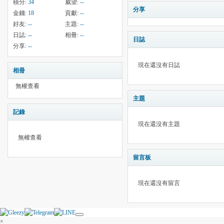
積分:
34
威望:
--
分享
金錢:
18
貢獻:
--
好友:
--
主題:
--
日誌:
--
相冊:
--
日誌
分享:
--
現在還沒有日誌
相冊
無權查看
主題
記錄
現在還沒有主題
無權查看
留言板
現在還沒有留言
×