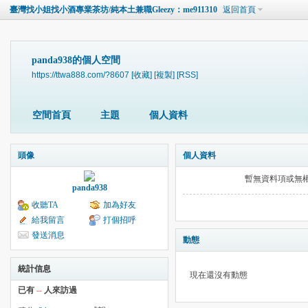
臺灣找小姐找小酒專業茶坊/純本土兼職Gleezy：me911310
返回首頁
panda938的個人空間
https://ttwa888.com/?8607
[收藏]
[複製]
[RSS]
空間首頁
主題
個人資料
頭像
個人資料
暫無資料項或無
panda938
收聽TA
加為好友
給我留言
打個招呼
發送消息
動態
統計信息
現在還沒有動態
已有
--
人來訪過