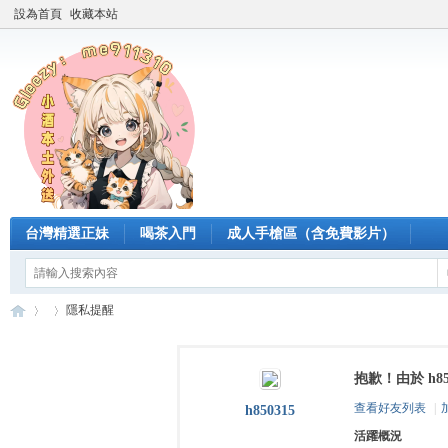
設為首頁
收藏本站
台灣精選正妹
喝茶入門
成人手槍區（含免費影片）
隱私提醒
抱歉！由於 h8
臺
›
›
查看好友列表
|
h850315
活躍概況