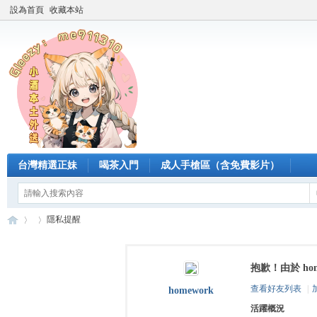
設為首頁
收藏本站
台灣精選正妹
喝茶入門
成人手槍區（含免費影片）
隱私提醒
抱歉！由於 ho
臺
›
›
查看好友列表
|
homework
活躍概況