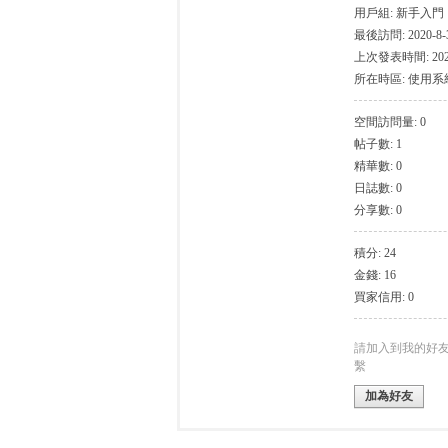
用戶組:
新手入門
最後訪問: 2020-8-3
上次發表時間: 2020-
所在時區: 使用
空間訪問量: 0
帖子數: 1
灣
精華數: 0
日誌數: 0
分享數: 0
積分: 24
金錢: 16
買家信用: 0
找
請加入到我的好
繫
加為好友