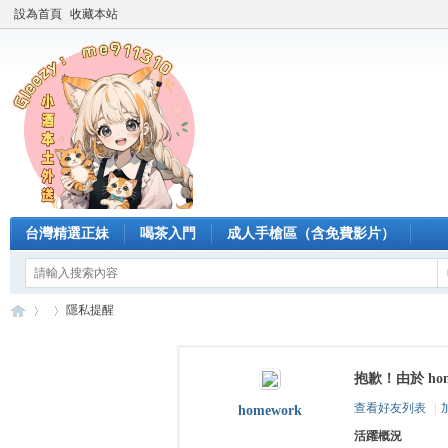
設為首頁
收藏本站
台灣精選正妹
喝茶入門
成人手槍區（含免費影片）
隱私提醒
抱歉！由於 ho
臺
›
›
查看好友列表
|
homework
活躍概況