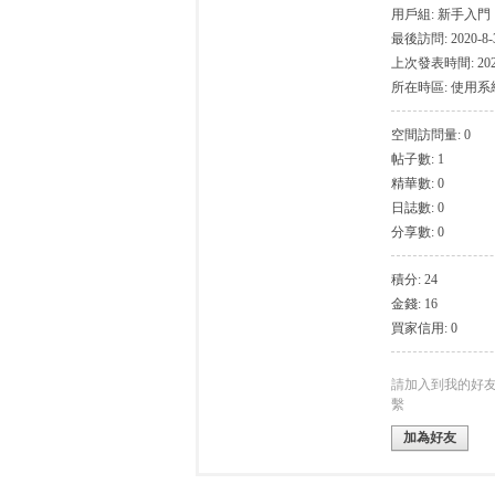
用戶組:
新手入門
最後訪問: 2020-8-3
上次發表時間: 2020-
所在時區: 使用
空間訪問量: 0
帖子數: 1
灣
精華數: 0
日誌數: 0
分享數: 0
積分: 24
金錢: 16
買家信用: 0
找
請加入到我的好
繫
加為好友