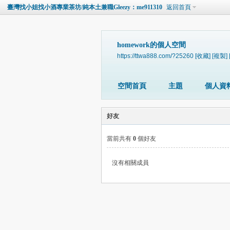
臺灣找小姐找小酒專業茶坊/純本土兼職Gleezy：me911310
返回首頁
homework的個人空間
https://ttwa888.com/?25260
[收藏]
[複製]
空間首頁
主題
個人資
好友
當前共有
0
個好友
沒有相關成員