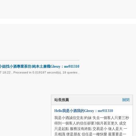
姐找小酒專業茶坊/純本土兼職Gleezy：me911310
7 18:22
, Processed in 0.019197 second(s), 19 queries .
站長推薦
關閉
Hello我是小酒我的Gleezy：me911310
我是小酒誠信交友/約妹 失去一個客人只要三秒
得到一個客人的信任卻要3個月甚至更久 成交
只是起點 服務沒有終點 交易是小 做人是大 一
旦相識 便是朋友 信任是一種快樂 最重要是一