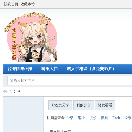
設為首頁
收藏本站
台灣精選正妹
喝茶入門
成人手槍區（含免費影片）
分享
好友的分享
我的分享
隨便看看
臺
›
按類型查看:
全部
|
網址
|
視頻
|
音樂
|
Flash
|
投票
現在還沒分享