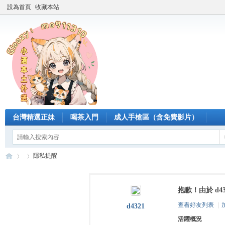
設為首頁
收藏本站
台灣精選正妹
喝茶入門
成人手槍區（含免費影片）
隱私提醒
抱歉！由於 d
臺
›
›
查看好友列表
|
d4321
活躍概況