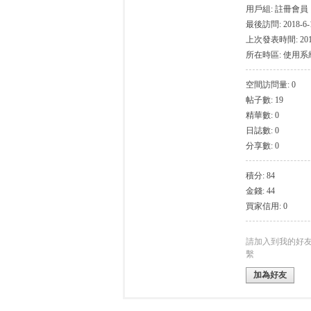
用戶組:
註冊會員
最後訪問: 2018-6-1
上次發表時間: 2018-
所在時區: 使用
空間訪問量: 0
帖子數: 19
灣
精華數: 0
日誌數: 0
分享數: 0
積分: 84
金錢: 44
買家信用: 0
找
請加入到我的好
繫
加為好友