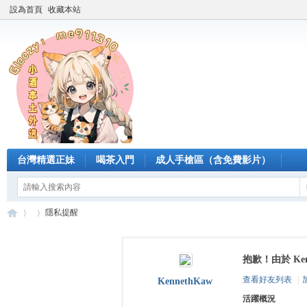
設為首頁
收藏本站
台灣精選正妹
喝茶入門
成人手槍區（含免費影片）
隱私提醒
抱歉！由於 Ke
臺
›
›
查看好友列表
|
KennethKaw
活躍概況