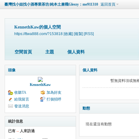
臺灣找小姐找小酒專業茶坊/純本土兼職Gleezy：me911310
返回首頁
KennethKaw的個人空間
https://ttwa888.com/?153818
[收藏]
[複製]
[RSS]
空間首頁
主題
個人資料
頭像
個人資料
暫無資料項或無
KennethKaw
收聽TA
加為好友
給我留言
打個招呼
發送消息
動態
統計信息
現在還沒有動態
已有
--
人來訪過