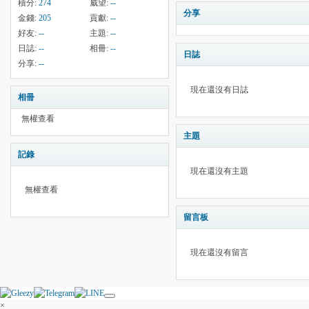
積分:
274
威望:
--
分享
金錢:
205
貢獻:
--
好友:
--
主題:
--
日誌:
--
相冊:
--
日誌
分享:
--
現在還沒有日誌
相冊
無權查看
主題
記錄
現在還沒有主題
無權查看
留言板
現在還沒有留言
×