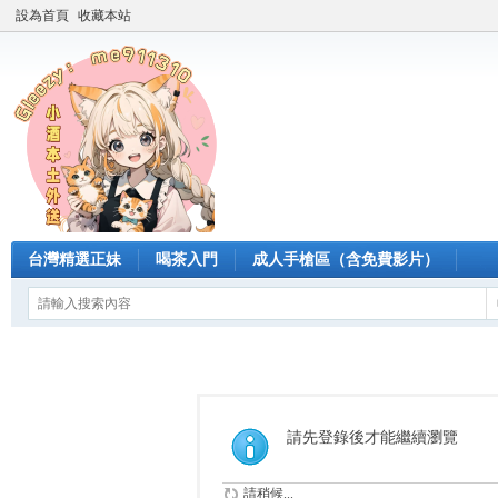
設為首頁
收藏本站
台灣精選正妹
喝茶入門
成人手槍區（含免費影片）
請先登錄後才能繼續瀏覽
請稍候...