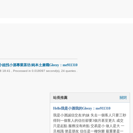
姐找小酒專業茶坊/純本土兼職Gleezy：me911310
8 18:41
, Processed in 0.018097 second(s), 24 queries .
站長推薦
關閉
Hello我是小酒我的Gleezy：me911310
我是小酒誠信交友/約妹 失去一個客人只要三秒
得到一個客人的信任卻要3個月甚至更久 成交
只是起點 服務沒有終點 交易是小 做人是大 一
旦相識 便是朋友 信任是一種快樂 最重要是一