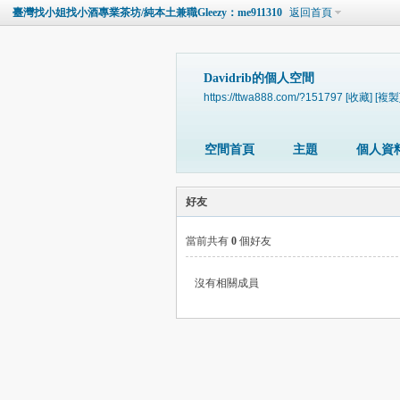
臺灣找小姐找小酒專業茶坊/純本土兼職Gleezy：me911310
返回首頁
Davidrib的個人空間
https://ttwa888.com/?151797
[收藏]
[複製
空間首頁
主題
個人資
好友
當前共有
0
個好友
沒有相關成員