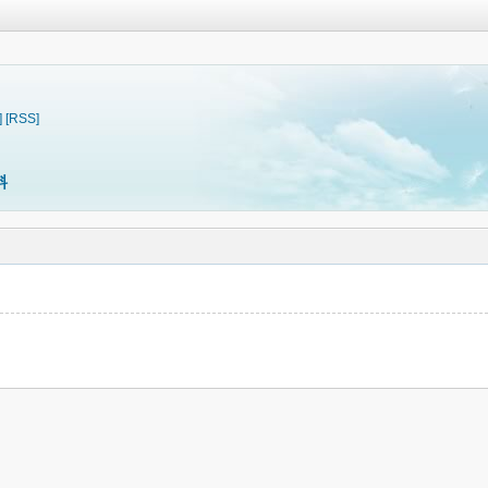
]
[RSS]
料