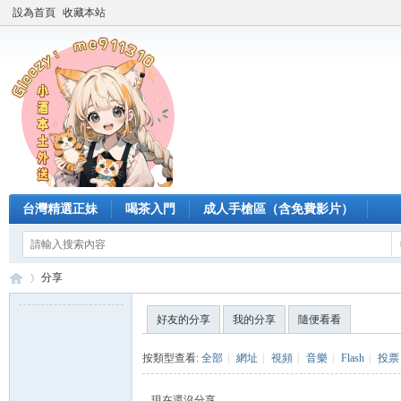
設為首頁
收藏本站
台灣精選正妹
喝茶入門
成人手槍區（含免費影片）
分享
好友的分享
我的分享
隨便看看
臺
›
按類型查看:
全部
|
網址
|
視頻
|
音樂
|
Flash
|
投票
現在還沒分享