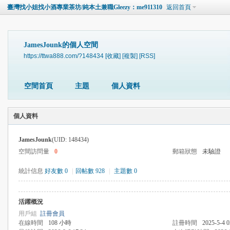
臺灣找小姐找小酒專業茶坊/純本土兼職Gleezy：me911310
返回首頁
JamesJounk的個人空間
https://ttwa888.com/?148434
[收藏]
[複製]
[RSS]
空間首頁
主題
個人資料
個人資料
JamesJounk
(UID: 148434)
空間訪問量
0
郵箱狀態
未驗證
統計信息
好友數 0
|
回帖數 928
|
主題數 0
活躍概況
用戶組
註冊會員
在線時間
108 小時
註冊時間
2025-5-4 0