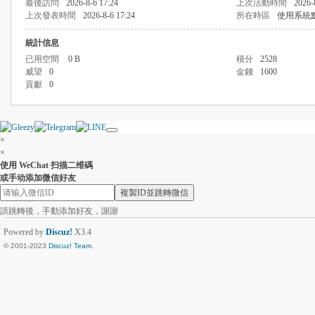
最後訪問
2026-8-6 17:24
上次活動時間
2026-
上次發表時間
2026-8-6 17:24
所在時區
使用系統
統計信息
已用空間
0 B
積分
2528
威望
0
金錢
1600
貢獻
0
×
×
使用 WeChat 扫描二维碼
或手动添加微信好友
複製ID並跳轉微信
請跳轉後，手動添加好友，謝謝
Powered by
Discuz!
X3.4
© 2001-2023
Discuz! Team
.