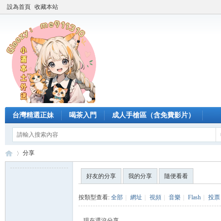
設為首頁
收藏本站
台灣精選正妹
喝茶入門
成人手槍區（含免費影片）
分享
好友的分享
我的分享
隨便看看
臺
›
按類型查看:
全部
|
網址
|
視頻
|
音樂
|
Flash
|
投票
現在還沒分享