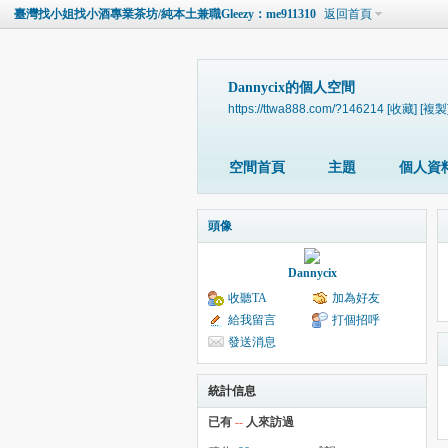
臺灣找小姐找小酒專業茶坊/純本土兼職Gleezy：me911310
返回首頁
Dannycix的個人空間
https://ttwa888.com/?146214
[收藏]
[複製
空間首頁
主題
個人資
頭像
Dannycix
收聽TA
加為好友
給我留言
打個招呼
發送消息
統計信息
已有
--
人來訪過