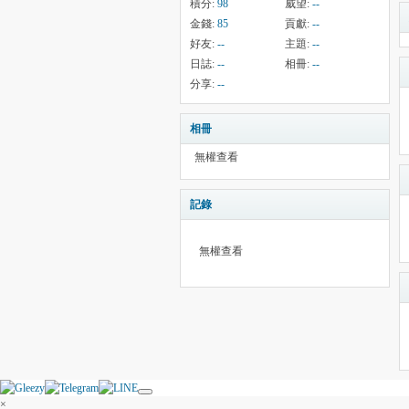
積分:
98
威望:
--
金錢:
85
貢獻:
--
好友:
--
主題:
--
日誌:
--
相冊:
--
分享:
--
相冊
無權查看
記錄
無權查看
×