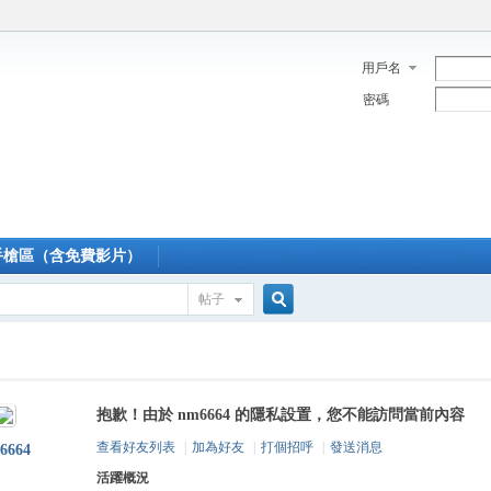
用戶名
密碼
手槍區（含免費影片）
帖子
搜
抱歉！由於 nm6664 的隱私設置，您不能訪問當前內容
索
查看好友列表
|
加為好友
|
打個招呼
|
發送消息
6664
活躍概況