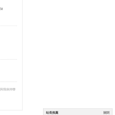
58
與我保持聯
站長推薦
關閉