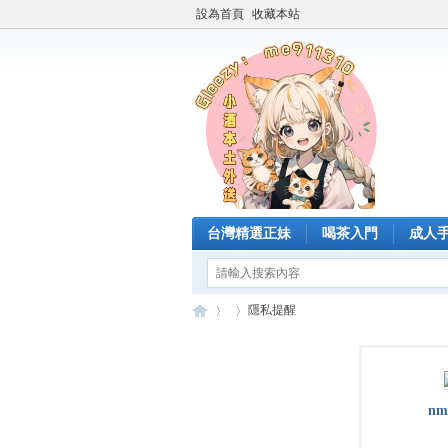
設為首頁
收藏本站
台灣精選正妹
喝茶入門
成人
隱私提醒
臺
›
›
nm