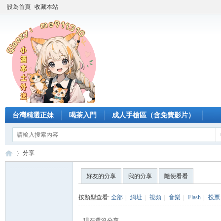
設為首頁
收藏本站
台灣精選正妹
喝茶入門
成人手槍區（含免費影片）
分享
好友的分享
我的分享
隨便看看
臺
›
按類型查看:
全部
|
網址
|
視頻
|
音樂
|
Flash
|
投票
現在還沒分享