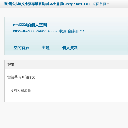
臺灣找小姐找小酒專業茶坊/純本土兼職Gleezy：me911310
返回首頁
nm6664的個人空間
https://ttwa888.com/?145857
[收藏]
[複製]
[RSS]
空間首頁
主題
個人資料
好友
當前共有
0
個好友
沒有相關成員