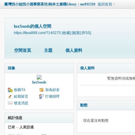
臺灣找小姐找小酒專業茶坊/純本土兼職Gleezy：me911310
返回首頁
luxSoods的個人空間
https://ttwa888.com/?140275
[收藏]
[複製]
[RSS]
空間首頁
主題
個人資料
頭像
個人資料
暫無資料項或無
luxSoods
收聽TA
加為好友
給我留言
打個招呼
發送消息
動態
統計信息
現在還沒有動態
已有
--
人來訪過