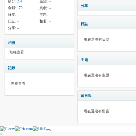
積分:
234
威望:
--
分享
金錢:
170
貢獻:
--
好友:
--
主題:
--
日誌:
--
相冊:
--
日誌
分享:
--
現在還沒有日誌
相冊
無權查看
主題
記錄
現在還沒有主題
無權查看
留言板
現在還沒有留言
×