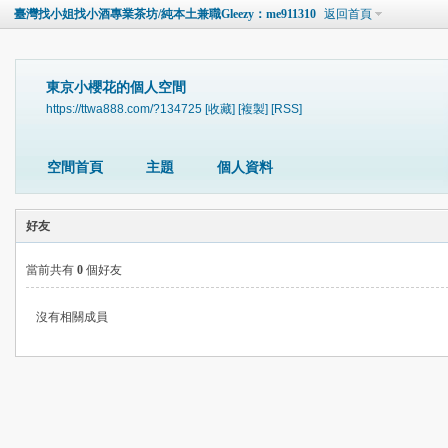
臺灣找小姐找小酒專業茶坊/純本土兼職Gleezy：me911310
返回首頁
東京小櫻花的個人空間
https://ttwa888.com/?134725
[收藏]
[複製]
[RSS]
空間首頁
主題
個人資料
好友
當前共有
0
個好友
沒有相關成員