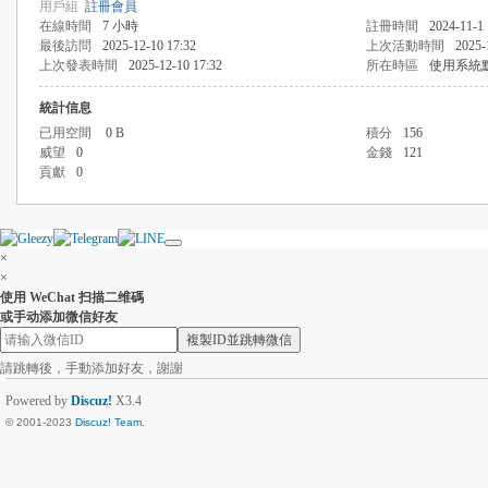
用戶組
註冊會員
在線時間
7 小時
註冊時間
2024-11-1 
最後訪問
2025-12-10 17:32
上次活動時間
2025-
上次發表時間
2025-12-10 17:32
所在時區
使用系統
統計信息
已用空間
0 B
積分
156
威望
0
金錢
121
貢獻
0
×
×
使用 WeChat 扫描二维碼
或手动添加微信好友
複製ID並跳轉微信
請跳轉後，手動添加好友，謝謝
Powered by
Discuz!
X3.4
© 2001-2023
Discuz! Team
.