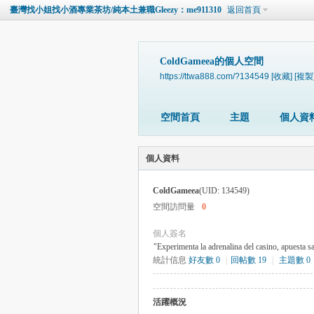
臺灣找小姐找小酒專業茶坊/純本土兼職Gleezy：me911310
返回首頁
ColdGameea的個人空間
https://ttwa888.com/?134549
[收藏]
[複製
空間首頁
主題
個人資
個人資料
ColdGameea
(UID: 134549)
空間訪問量
0
個人簽名
"Experimenta la adrenalina del casino, apuesta s
統計信息
好友數 0
|
回帖數 19
|
主題數 0
活躍概況