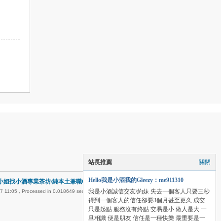
站長推薦
關閉
Hello我是小酒我的Gleezy：me911310
姐找小酒專業茶坊/純本土兼職Gleezy：me911310
我是小酒誠信交友/約妹 失去一個客人只要三秒
7 11:05
, Processed in 0.018649 second(s), 22 queries .
得到一個客人的信任卻要3個月甚至更久 成交
只是起點 服務沒有終點 交易是小 做人是大 一
旦相識 便是朋友 信任是一種快樂 最重要是一