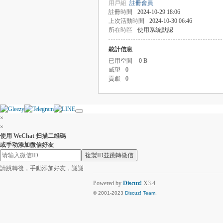
用戶組
註冊會員
註冊時間
2024-10-29 18:06
上次活動時間
2024-10-30 06:46
所在時區
使用系統默認
統計信息
已用空間
0 B
威望
0
貢獻
0
×
×
使用 WeChat 扫描二维碼
或手动添加微信好友
複製ID並跳轉微信
請跳轉後，手動添加好友，謝謝
Powered by
Discuz!
X3.4
© 2001-2023
Discuz! Team
.