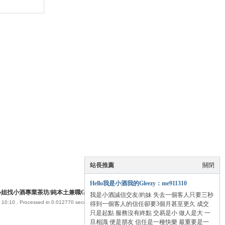
站長推薦
關閉
Hello我是小酒我的Gleezy：me911310
找小酒專業茶坊/純本土兼職Gleezy：me911310
我是小酒誠信交友/約妹 失去一個客人只要三秒
 10:10
, Processed in 0.012770 second(s), 13 queries .
得到一個客人的信任卻要3個月甚至更久 成交
只是起點 服務沒有終點 交易是小 做人是大 一
旦相識 便是朋友 信任是一種快樂 最重要是一