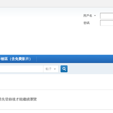
用戶名
密碼
手槍區（含免費影片）
帖子
搜
索
請先登錄後才能繼續瀏覽