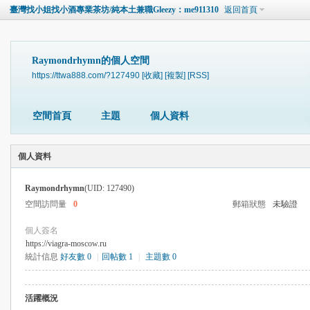
臺灣找小姐找小酒專業茶坊/純本土兼職Gleezy：me911310
返回首頁
Raymondrhymn的個人空間
https://ttwa888.com/?127490
[收藏]
[複製]
[RSS]
空間首頁
主題
個人資料
個人資料
Raymondrhymn
(UID: 127490)
空間訪問量
0
郵箱狀態
未驗證
個人簽名
https://viagra-moscow.ru
統計信息
好友數 0
|
回帖數 1
|
主題數 0
活躍概況