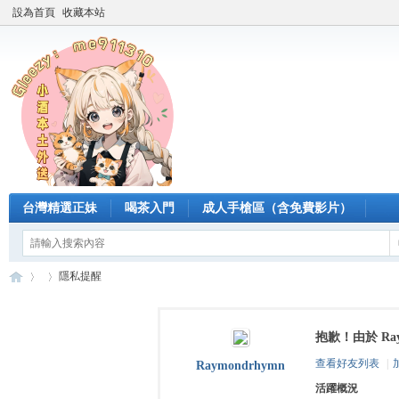
設為首頁
收藏本站
台灣精選正妹
喝茶入門
成人手槍區（含免費影片）
隱私提醒
抱歉！由於 Ra
臺
›
›
查看好友列表
|
Raymondrhymn
活躍概況