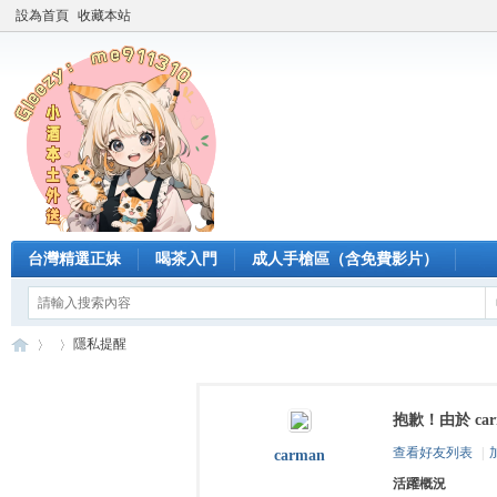
設為首頁
收藏本站
台灣精選正妹
喝茶入門
成人手槍區（含免費影片）
隱私提醒
抱歉！由於 c
臺
›
›
查看好友列表
|
carman
活躍概況