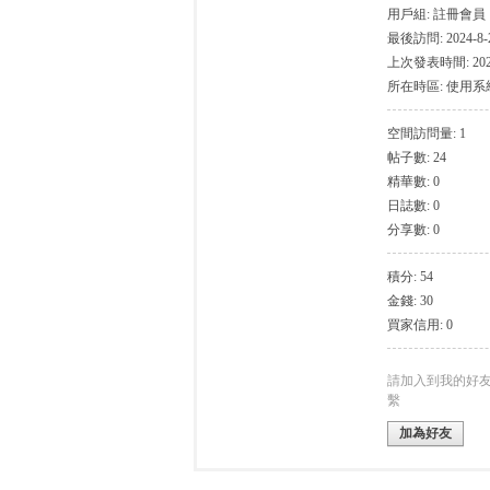
用戶組:
註冊會員
最後訪問: 2024-8-2
上次發表時間: 2024-
所在時區: 使用
空間訪問量: 1
帖子數: 24
灣
精華數: 0
日誌數: 0
分享數: 0
積分: 54
金錢: 30
買家信用: 0
找
請加入到我的好
繫
加為好友