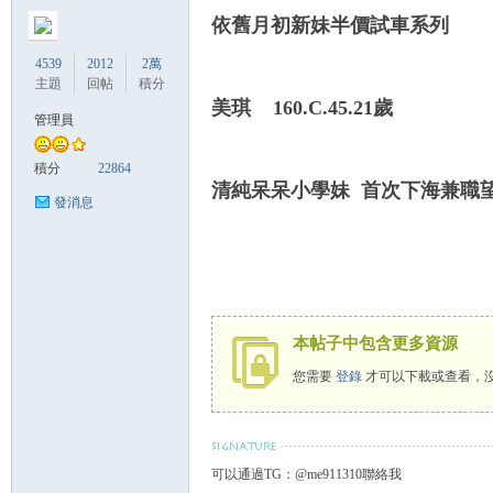
依舊月初新妹半價試車系列
4539
2012
2萬
主題
回帖
積分
美琪 160.C.45.21歲
管理員
灣
積分
22864
清純呆呆小學妹 首次下海兼職
發消息
本帖子中包含更多資源
您需要
登錄
才可以下載或查看，
找
可以通過TG：@me911310聯絡我