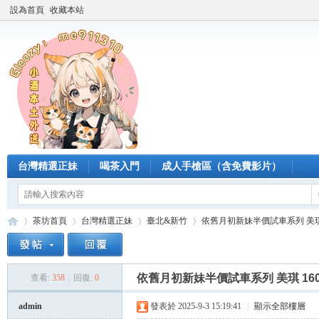
設為首頁
收藏本站
台灣精選正妹
喝茶入門
成人手槍區（含免費影片）
茶坊首頁
台灣精選正妹
臺北&新竹
依舊月初新妹半價試車系列 美琪 160.
依舊月初新妹半價試車系列 美琪 160.C
查看:
358
|
回復:
0
臺
»
›
›
›
admin
發表於 2025-9-3 15:19:41
|
顯示全部樓層