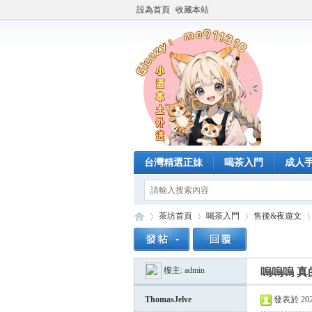
設為首頁
收藏本站
台灣精選正妹
喝茶入門
成人
茶坊首頁
喝茶入門
售後&夜遊文
樓主:
admin
嗚嗚嗚 
臺
»
›
›
›
ThomasJelve
發表於 2026-