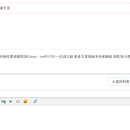
者可見
炮性愛俱樂部加Gleezy：me911310 一試成主顧 更多天菜辣妹等你來解鎖 喜歡加小
返回列表
|