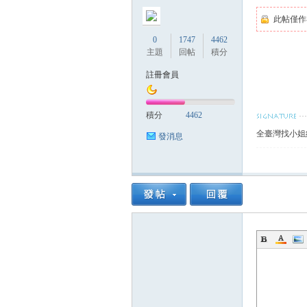
此帖僅作
0
1747
4462
主題
回帖
積分
註冊會員
灣
積分
4462
全臺灣找小姐約
發消息
找