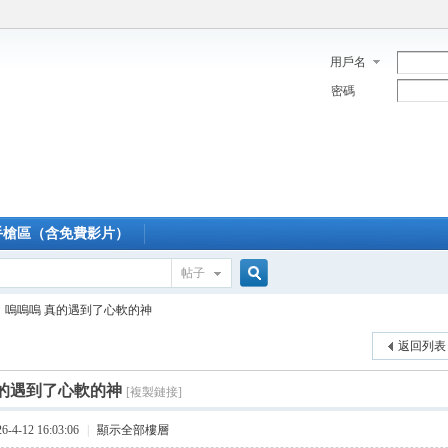
用戶名
密碼
手槍區（含免費影片）
帖子
搜
嗚嗚嗚 真的遇到了心軟的神
返回列表
索
真的遇到了心軟的神
[複製鏈接]
4-12 16:03:06
|
顯示全部樓層