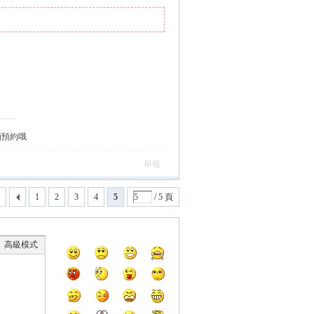
酒預約哦
舉報
1
2
3
4
5
/ 5 頁
高級模式