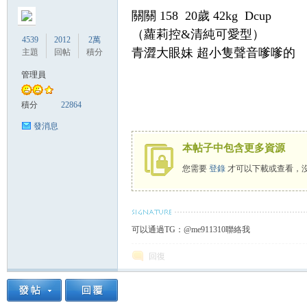
關關 158 20歲 42kg Dcup
（蘿莉控&清純可愛型）
4539
2012
2萬
青澀大眼妹 超小隻聲音嗲嗲的
主題
回帖
積分
管理員
灣
積分
22864
發消息
本帖子中包含更多資源
您需要
登錄
才可以下載或查看，
可以通過TG：@me911310聯絡我
找
回復