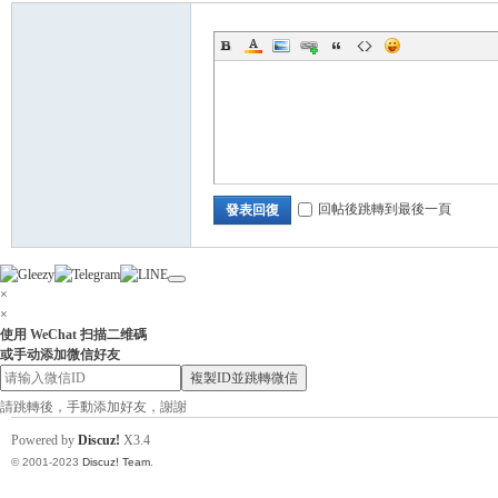
小
回帖後跳轉到最後一頁
發表回復
×
×
姐
使用 WeChat 扫描二维碼
或手动添加微信好友
複製ID並跳轉微信
請跳轉後，手動添加好友，謝謝
Powered by
Discuz!
X3.4
© 2001-2023
Discuz! Team
.