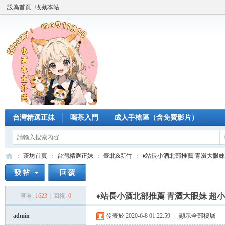
設為首頁
收藏本站
台灣精選正妹
喝茶入門
成人手槍區（含免費影片）
茶坊首頁
台灣精選正妹
臺北&新竹
♦站長小酒北部推薦 青澀大眼妹 
♦站長小酒北部推薦 青澀大眼妹 超
查看:
1623
|
回復:
0
臺
»
›
›
›
admin
發表於 2020-6-8 01:22:59
|
顯示全部樓層