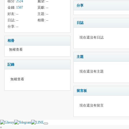
積分:
2524
威望:
--
分享
金錢:
1597
貢獻:
--
好友:
--
主題:
--
日誌:
--
相冊:
--
日誌
分享:
--
現在還沒有日誌
相冊
無權查看
主題
記錄
現在還沒有主題
無權查看
留言板
現在還沒有留言
×