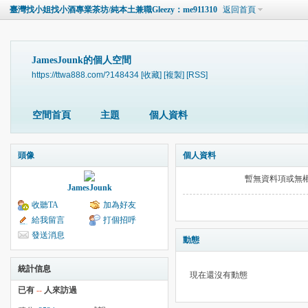
臺灣找小姐找小酒專業茶坊/純本土兼職Gleezy：me911310
返回首頁
JamesJounk的個人空間
https://ttwa888.com/?148434
[收藏]
[複製]
[RSS]
空間首頁
主題
個人資料
頭像
個人資料
暫無資料項或無
JamesJounk
收聽TA
加為好友
給我留言
打個招呼
發送消息
動態
統計信息
現在還沒有動態
已有
--
人來訪過